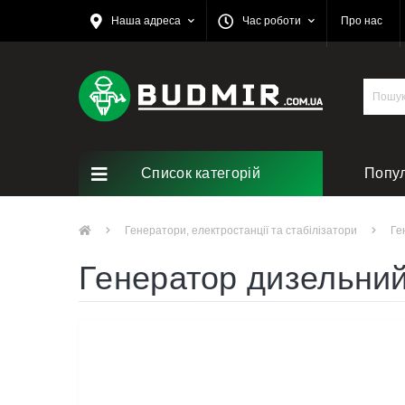
Наша адреса
Час роботи
Про нас
Список категорій
Попу
Ремо
Генератори, електростанції та стабілізатори
Ге
Генератор дизельни