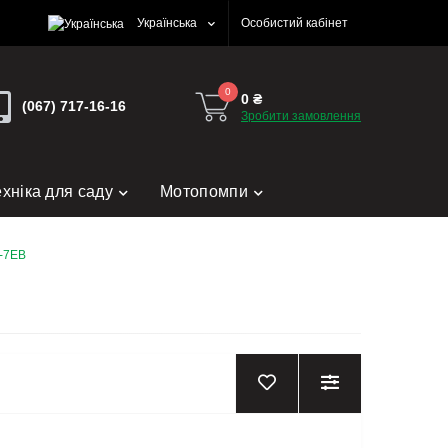
Українська
Особистий кабінет
0
0 ₴
(067) 717-16-16
Зробити замовлення
ехніка для саду
Мотопомпи
-7EB