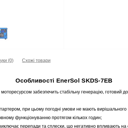
уки (0)
Схожі товари
Особливості EnerSol SKDS-7EB
моторесурсом забезпечить стабільну генерацію, готовий до 
стартером, при цьому погодні умови не мають вирішального
рвному функціонуванню протягом кількох годин;
иключає перепади та сплески, що негативно впливають на е