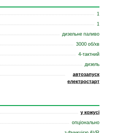
1
1
дизельне паливо
3000 об/хв
4-тактний
дизель
автозапуск
електростарт
у кожусі
опціонально
з функцією AVR