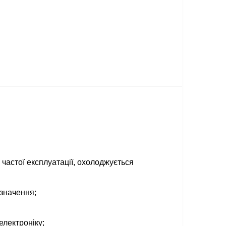
частої експлуатації, охолоджується
 значення;
лектроніку;