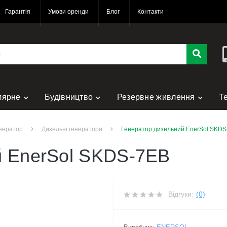
Гарантія
Умови оренди
Блог
Контакти
лярне
Будівництво
Резервне живлення
Т
нт
нератор
Дизельні генератори
Генератор дизельний EnerSol SKDS
й EnerSol SKDS-7EB
Відгуки:
(0)