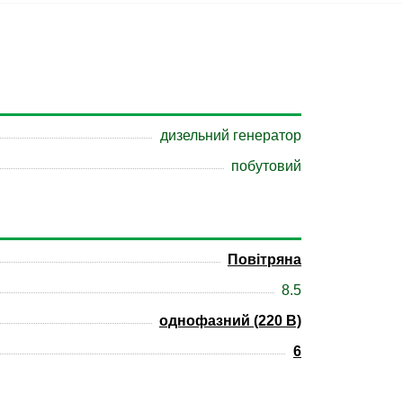
дизельний генератор
побутовий
Повітряна
8.5
однофазний (220 В)
6