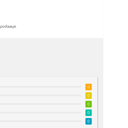
родавця.
0
0
0
0
0