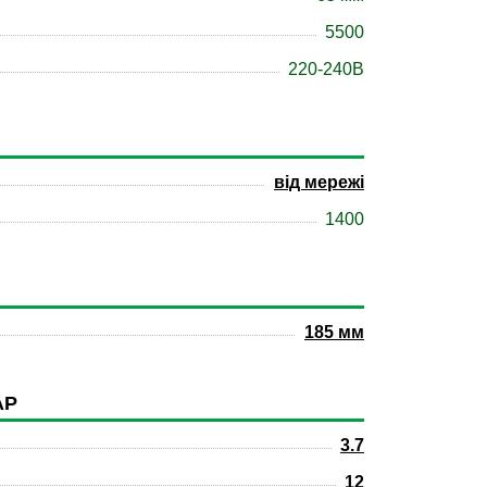
5500
220-240В
від мережі
1400
185 мм
АР
3.7
12