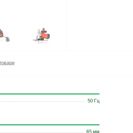
товари
50 Гц
65 мм