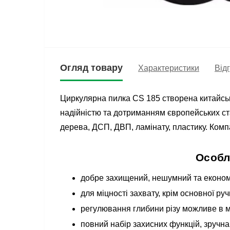
Огляд товару
Характеристики
Відг
Циркулярна пилка CS 185 створена китайськ
надійністю та дотриманням європейських ст
дерева, ДСП, ДВП, ламінату, пластику. Ком
Особл
добре захищений, нешумний та економн
для міцності захвату, крім основної ру
регулювання глибини різу можливе в ме
повний набір захисних функцій, зручн