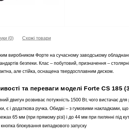
уки (0)
Схожі товари
им виробником Форте на сучасному заводському обладнанні,
андартів безпеки. Клас – побутовий, призначення – столяр
пактна, але стійка, оснащена твердосплавним диском.
ивості та переваги моделі Forte CS 185 (3
ий двигун розвиває потужність 1500 Вт, чого вистачає для
чки, є і додаткова ручка. Обидві – з гумовими накладками, щ
жах 65 мм (при прямому різі) і до 44 мм при пилянні під ку
а кнопка блокування випадкового запуску