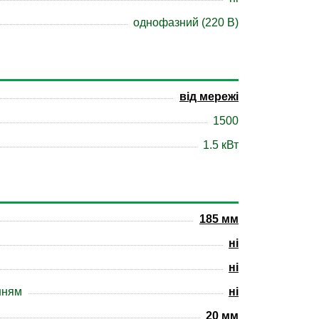
однофазний (220 В)
від мережі
1500
1.5 кВт
185 мм
ні
ні
нням
ні
20 мм