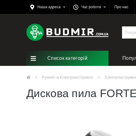
Наша адреса
Час роботи
Про нас
Список категорій
Попу
Ремо
Ручний та Електроінструмент
Електроінструме
Дискова пила FORTE