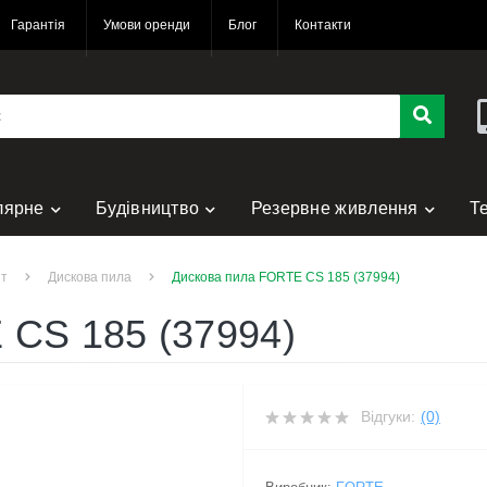
Гарантія
Умови оренди
Блог
Контакти
лярне
Будівництво
Резервне живлення
Т
нт
нт
Дискова пила
Дискова пила FORTE CS 185 (37994)
 CS 185 (37994)
Відгуки:
(0)