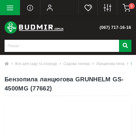
0
(067) 717-16-16
Все для саду та огороду
Садова техніка
Ланцюгова пила
Бе
Бензопила ланцюгова GRUNHELM GS-
4500MG (77662)