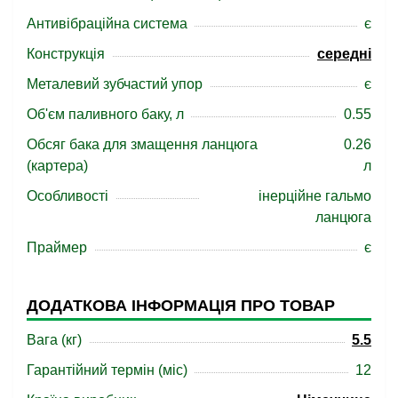
Антивібраційна система
є
Конструкція
середні
Металевий зубчастий упор
є
Об'єм паливного баку, л
0.55
Обсяг бака для змащення ланцюга
0.26
(картера)
л
Особливості
інерційне гальмо
ланцюга
Праймер
є
ДОДАТКОВА ІНФОРМАЦІЯ ПРО ТОВАР
Вага (кг)
5.5
Гарантійний термін (міс)
12