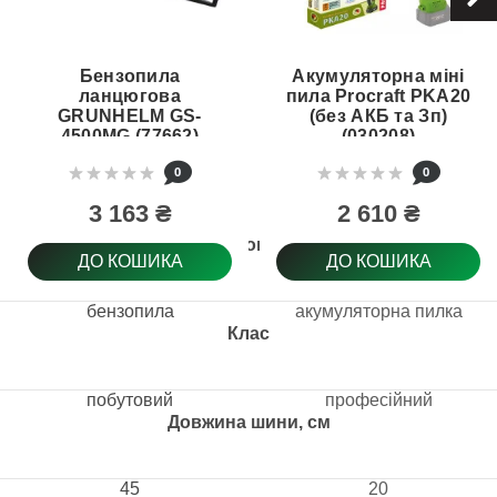
Бензопила
Акумуляторна міні
ланцюгова
пила Procraft PKA20
GRUNHELM GS-
(без АКБ та Зп)
4500MG (77662)
(030208)
0
0
3 163 ₴
2 610 ₴
Тип товару
ДО КОШИКА
ДО КОШИКА
бензопила
акумуляторна пилка
Клас
побутовий
професійний
Довжина шини, см
45
20