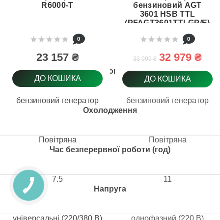
R6000-T
бензиновий AGT
3601 HSB TTL
(PFAGT3601TTLGP/E)
0
0
23 157 ₴
32 979 ₴
33 999 ₴
Тип товару
ДО КОШИКА
ДО КОШИКА
бензиновий генератор
бензиновий генератор
Охолодження
Повітряна
Повітряна
Час безперервної роботи (год)
7.5
11
Напруга
універсальні (220/380 В)
однофазний (220 В)