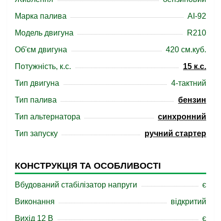
Марка палива
АІ-92
Модель двигуна
R210
Об'єм двигуна
420 см.куб.
Потужність, к.с.
15 к.с.
Тип двигуна
4-тактний
Тип палива
бензин
Тип альтернатора
синхронний
Тип запуску
ручний стартер
КОНСТРУКЦІЯ ТА ОСОБЛИВОСТІ
Вбудований стабілізатор напруги
є
Виконання
відкритий
Вихід 12 В
є