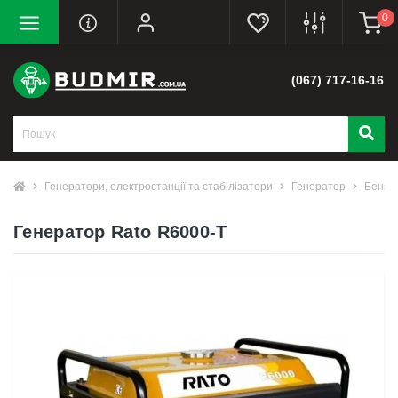
0
(067) 717-16-16
Генератори, електростанції та стабілізатори
Генератор
Бензи
Генератор Rato R6000-T