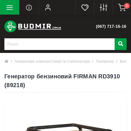
0
(067) 717-16-16
Генератори, електростанції та стабілізатори
Генератор
Бензи
Генератор бензиновий FIRMAN RD3910
(89218)