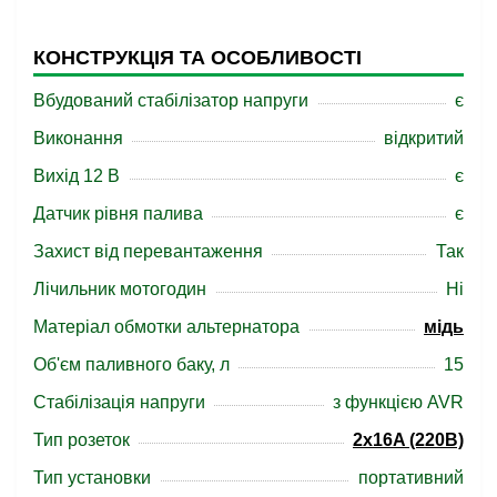
КОНСТРУКЦІЯ ТА ОСОБЛИВОСТІ
Вбудований стабілізатор напруги
є
Виконання
відкритий
Вихід 12 В
є
Датчик рівня палива
є
Захист від перевантаження
Так
Лічильник мотогодин
Ні
Матеріал обмотки альтернатора
мідь
Об'єм паливного баку, л
15
Стабілізація напруги
з функцією AVR
Тип розеток
2x16A (220В)
Тип установки
портативний