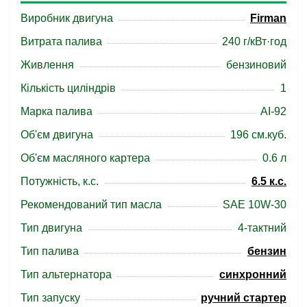
Виробник двигуна
Firman
Витрата палива
240 г/кВт·год
Живлення
бензиновий
Кількість циліндрів
1
Марка палива
АІ-92
Об'єм двигуна
196 см.куб.
Об'єм масляного картера
0.6 л
Потужність, к.с.
6.5 к.с.
Рекомендований тип масла
SAE 10W-30
Тип двигуна
4-тактний
Тип палива
бензин
Тип альтернатора
синхронний
Тип запуску
ручний стартер