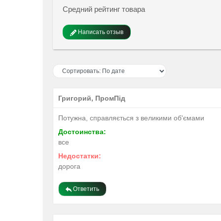
Средний рейтинг товара
Написать отзыв
Григорий, ПромПід
Потужна, справляється з великими об'ємами
Достоинства:
все
Недостатки:
дорога
Ответить