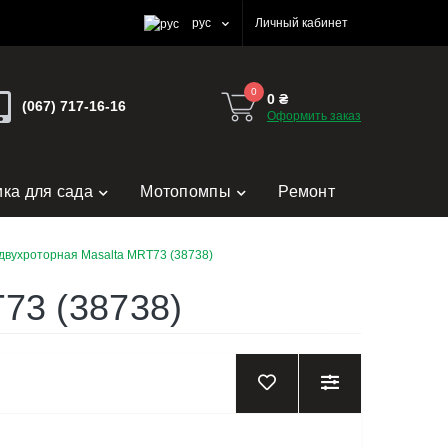
рус
Личный кабинет
0
0 ₴
(067) 717-16-16
Оформить заказ
ика для сада
Мотопомпы
Ремонт
двухроторная Masalta MRT73 (38738)
73 (38738)