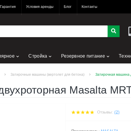
Гарантия
Условия аренды
Блог
Контакты
лярное
Стройка
Резервное питание
Техн
Затирочные машины (вертолет для бетона)
Затирочная машина 
двухроторная Masalta MRT
Отзывы:
(2)