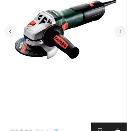
‹
›
Отзывы:
(0)