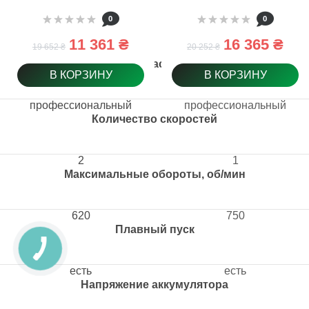
BL 140-2 (без АКБ и
0
0
ЗУ) (601165850)
11 361 ₴
16 365 ₴
19 652 ₴
20 252 ₴
Класс
В КОРЗИНУ
В КОРЗИНУ
профессиональный
профессиональный
Количество скоростей
2
1
Максимальные обороты, об/мин
620
750
Плавный пуск
есть
есть
Напряжение аккумулятора