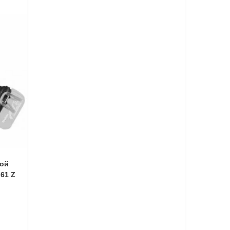
вой
61 Z