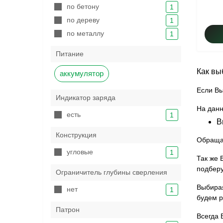
по бетону
1
по дереву
1
по металлу
1
Питание
Как вы
аккумулятор
Если Вы
Индикатор заряда
На данн
есть
1
В
Конструкция
Обращае
угловые
1
Так же 
подберу
Ограничитель глубины сверления
Выбирая
нет
1
будем р
Патрон
Всегда 