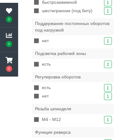
быстрозажимной
1
шестигранник (под биту)
1
0
Поддержание постоянных оборотов
под нагрузкой
нет
1
0
Подсветка рабочей зоны
есть
2
0
Регулировка оборотов
есть
1
нет
1
Резьба шпинделя
М4 - М12
1
Функция реверса