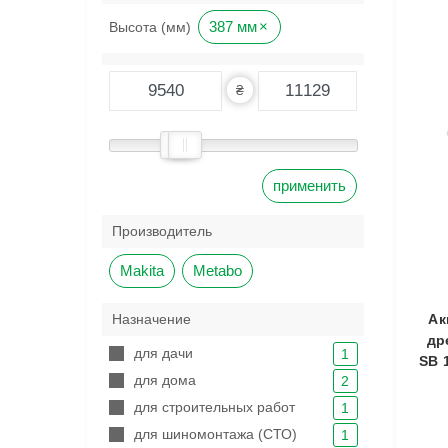
387 мм
×
Высота (мм)
₴
применить
Производитель
Makita
Metabo
Ак
Назначение
др
для дачи
1
SB 
для дома
2
для строительных работ
1
для шиномонтажа (СТО)
1