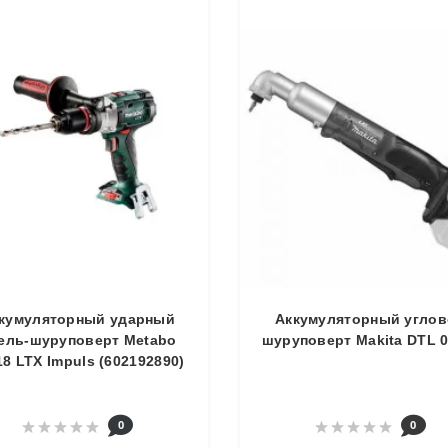
кумуляторный ударный
Аккумуляторный угло
ель-шуруповерт Metabo
шуруповерт Makita DTL 0
18 LTX Impuls (602192890)
0
0