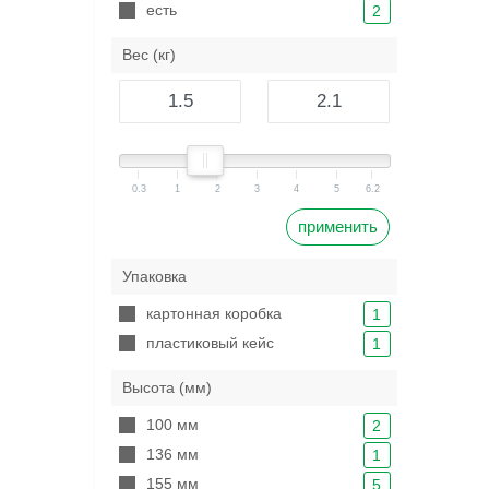
есть
2
Вес (кг)
0.3
1
2
3
4
5
6.2
применить
Упаковка
картонная коробка
1
пластиковый кейс
1
Высота (мм)
100 мм
2
136 мм
1
155 мм
5