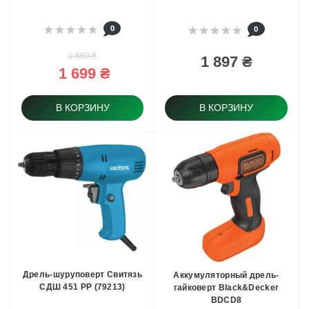
0
0
1 869 ₴
1 897 ₴
1 699 ₴
В КОРЗИНУ
В КОРЗИНУ
Дрель-шуруповерт Свитязь
Аккумуляторный дрель-
СДШ 451 РР (79213)
гайковерт Black&Decker
BDCD8