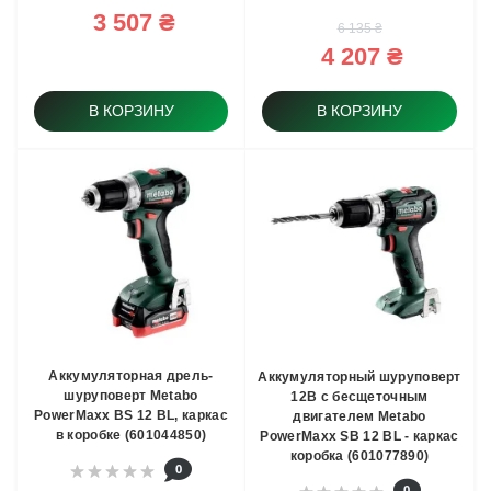
3 507 ₴
6 135 ₴
4 207 ₴
В КОРЗИНУ
В КОРЗИНУ
Аккумуляторная дрель-
Аккумуляторный шуруповерт
шуруповерт Metabo
12В с бесщеточным
PowerMaxx BS 12 BL, каркас
двигателем Metabo
в коробке (601044850)
PowerMaxx SB 12 BL - каркас
коробка (601077890)
0
0