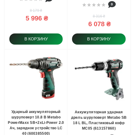
0
8 179 ₴
8 316 ₴
5 996 ₴
6 078 ₴
В КОРЗИНУ
В КОРЗИНУ
Ударный аккумуляторный
Аккумуляторная ударная
шуруповерт 10.8 В Metabo
дрель шуруповерт Metabo SB
PowerMaxx SB+2xLi-Power 2.0
18 L BL, Пластиковый кофр
Ач, зарядное устройство LC
MC05 (613157860)
40 (600385500)