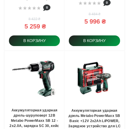
0
0
8 484 ₴
8 422 ₴
5 996 ₴
5 259 ₴
В КОРЗИНУ
В КОРЗИНУ
Аккумуляторная ударная
Аккумуляторная ударная
дрель-шуруповерт 12В
дрель Metabo PowerMaxx SB
Metabo PowerMaxx SB 12 -
Basic +12V 2x2Ah LiPOWER,
2х2.0А, зарядка SC 30, кейс
Зарядное устройство для LC