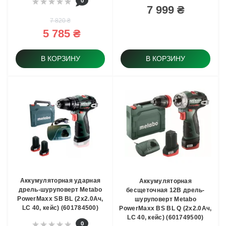
0
7 999 ₴
7 820 ₴
5 785 ₴
В КОРЗИНУ
В КОРЗИНУ
Аккумуляторная ударная
Аккумуляторная
дрель-шуруповерт Metabo
бесщеточная 12В дрель-
PowerMaxx SB BL (2x2.0Ач,
шуруповерт Metabo
LC 40, кейс) (601784500)
PowerMaxx BS BL Q (2x2.0Ач,
LC 40, кейс) (601749500)
0