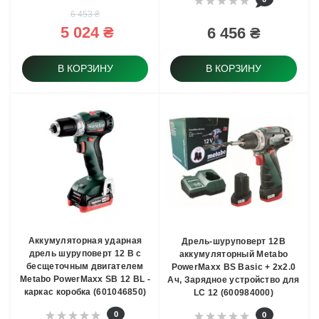
6 453 ₴
5 024 ₴
6 456 ₴
В КОРЗИНУ
В КОРЗИНУ
Аккумуляторная ударная
Дрель-шуруповерт 12В
дрель шуруповерт 12 В с
аккумуляторный Metabo
бесщеточным двигателем
PowerMaxx BS Basic + 2x2.0
Metabo PowerMaxx SB 12 BL -
Ач, Зарядное устройство для
каркас коробка (601046850)
LC 12 (600984000)
0
0