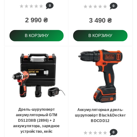
0
0
2 990 ₴
3 490 ₴
В КОРЗИНУ
В КОРЗИНУ
Дрель-шуруповерт
Аккумуляторная дрель-
аккумуляторный GTM
шуруповёрт Black&Decker
DS12/38B (2896) + 2
BDCDD12
аккумулятора, зарядное
устройство, кейс
0