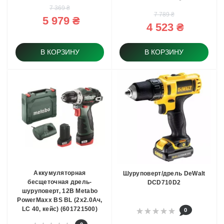
7 369 ₴
7 789 ₴
5 979 ₴
4 523 ₴
В КОРЗИНУ
В КОРЗИНУ
Аккумуляторная
Шуруповерт/дрель DeWalt
бесщеточная дрель-
DCD710D2
шуруповерт, 12В Metabo
PowerMaxx BS BL (2x2.0Ач,
LC 40, кейс) (601721500)
0