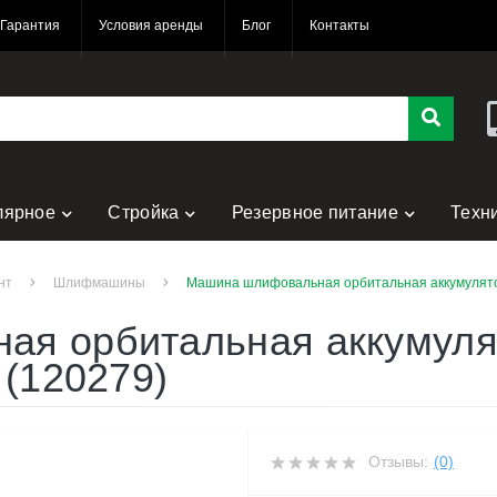
Гарантия
Условия аренды
Блог
Контакты
лярное
Стройка
Резервное питание
Техн
нт
Шлифмашины
Машина шлифовальная орбитальная аккумуляторн
я орбитальная аккумулято
 (120279)
Отзывы:
(0)