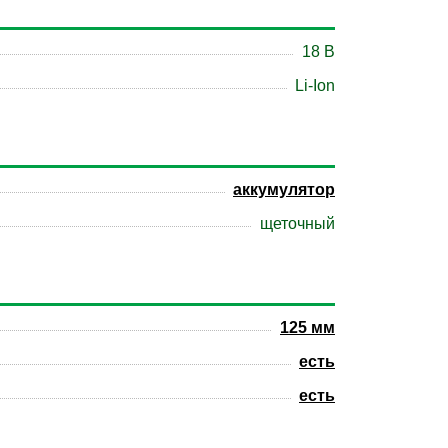
18 B
Li-Ion
аккумулятор
щеточный
125 мм
есть
есть