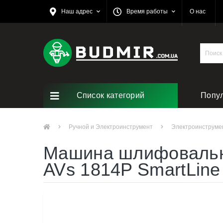
Наш адрес
Время работы
О нас
Список категорий
Попу
Ручной и Электроинструмент
Электроинструме
Машина шлифовальна
AVs 1814P SmartLine