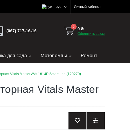
рус
Личный кабинет
0
0 ₴
(067) 717-16-16
Оформить заказ
ика для сада
Мотопомпы
Ремонт
ая Vitals Master AVs 1814P SmartLine (120279)
рная Vitals Master