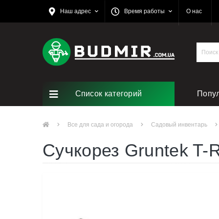
Наш адрес
Время работы
О нас
Список категорий
Попу
Все для сада и огорода
Садовый инвентарь
Сучкорез Gruntek T-