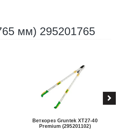
765 мм) 295201765
Веткорез Gruntek XT27-40
Н
Premium (295201102)