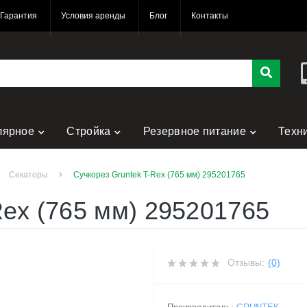
Гарантия
Условия аренды
Блог
Контакты
лярное
Стройка
Резервное питание
Техн
Секаторы
Сучкорез Gruntek T-Rex (765 мм) 295201765
Rex (765 мм) 295201765
Отзывы:
(0)