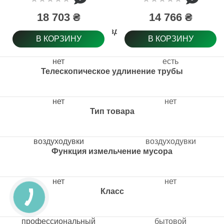
36V-750 +
Аккумулятор 36V
18 703 ₴
14 766 ₴
2.0Ah и Зарядное
устройство AL 36V-
Регулировка воздушного потока
20
В КОРЗИНУ
В КОРЗИНУ
нет
есть
Телескопическое удлинение трубы
нет
нет
Тип товара
воздуходувки
воздуходувки
Функция измельчение мусора
нет
нет
Класс
профессиональный
бытовой