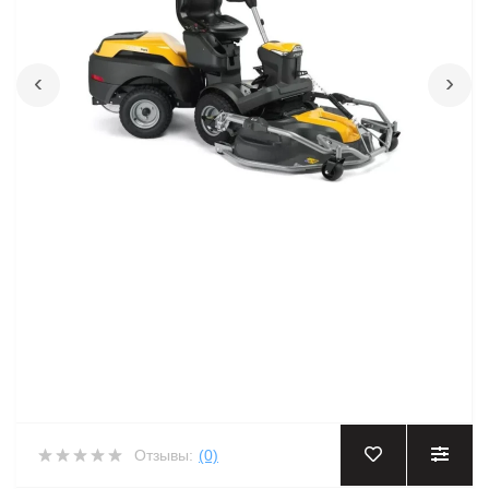
‹
›
Отзывы:
(0)
‹
›