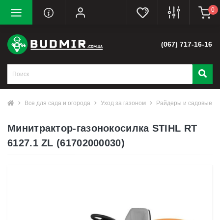
0
(067) 717-16-16
Все для сада и огорода
Уход за газоном
Райдеры и садовые тр
Минитрактор-газонокосилка STIHL RT
6127.1 ZL (61702000030)