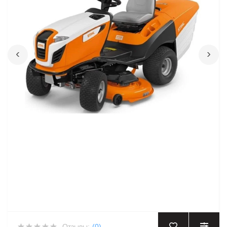
‹
›
Отзывы:
(0)