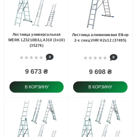
Лестница универсальная
Лестница алюминиевая Elkop
WERK LZ3210B/LLA310 (3х10)
2-х секц.VHR H2x12 (37495)
(35276)
0
0
9 673 ₴
9 698 ₴
В КОРЗИНУ
В КОРЗИНУ