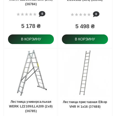
(36784)
0
0
5 178 ₴
5 498 ₴
В КОРЗИНУ
В КОРЗИНУ
Лестница универсальная
Лестница приставная Elkop
WERK LZ2109/LLA209 (2х9)
VHR H 1x16 (37488)
(36785)