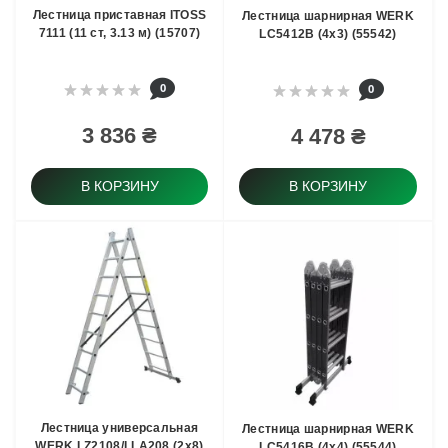
Лестница приставная ITOSS
Лестница шарнирная WERK
7111 (11 ст, 3.13 м) (15707)
LC5412B (4x3) (55542)
0
0
3 836 ₴
4 478 ₴
В КОРЗИНУ
В КОРЗИНУ
Лестница универсальная
Лестница шарнирная WERK
WERK LZ2108/LLA208 (2х8)
LC5416B (4x4) (55544)