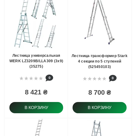
Лестница универсальная
Лестница-трансформер Stark
WERK LZ3209B/LLA309 (3х9)
4 секции по 5 ступеней
(35275)
(525450103)
0
0
8 421 ₴
8 700 ₴
В КОРЗИНУ
В КОРЗИНУ