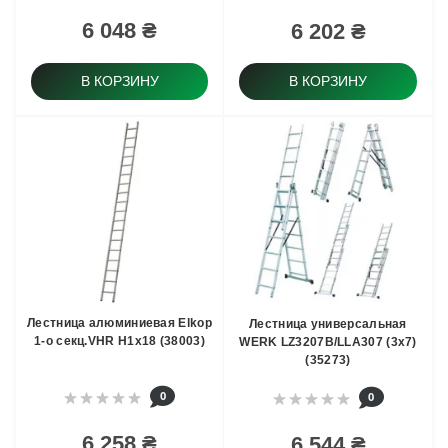
6 048 ₴
6 202 ₴
В КОРЗИНУ
В КОРЗИНУ
Лестница алюминиевая Elkop
Лестница универсальная
1-о секц.VHR H1x18 (38003)
WERK LZ3207B/LLA307 (3х7)
(35273)
0
0
6 258 ₴
6 544 ₴