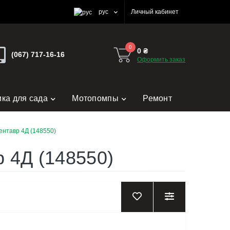
рус
Личный кабинет
0
0 ₴
(067) 717-16-16
Оформить заказ
ика для сада
Мотопомпы
Ремонт
нтавр 4Д (148550)
 4Д (148550)