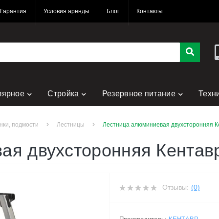
Гарантия
Условия аренды
Блог
Контакты
лярное
Стройка
Резервное питание
Техн
нки, подмости
Лестницы
Лестница алюминиевая двухсторонняя Ке
ая двухсторонняя Кентавр
Отзывы:
(0)