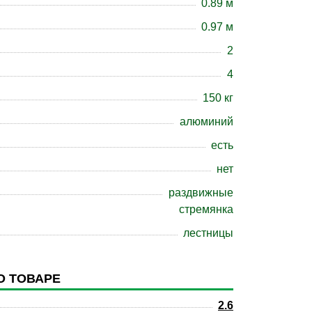
0.89 м
0.97 м
2
4
150 кг
алюминий
есть
нет
раздвижные
стремянка
лестницы
О ТОВАРЕ
2.6