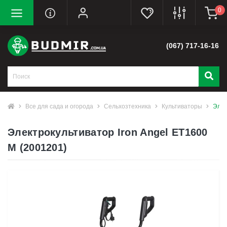
0
(067) 717-16-16
Все для сада и огорода
Сельхозтехника
Культиваторы
Элек
Электрокультиватор Iron Angel ЕТ1600
M (2001201)