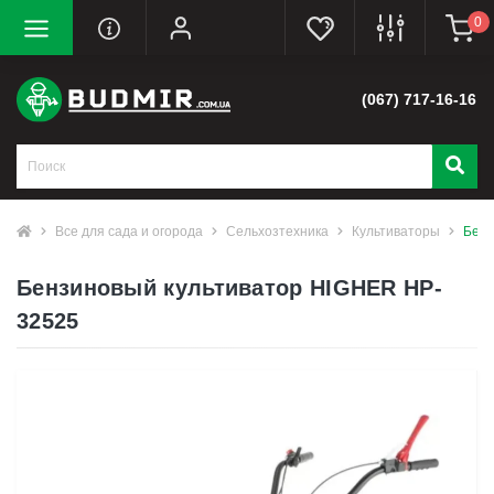
0
(067) 717-16-16
Все для сада и огорода
Сельхозтехника
Культиваторы
Бенз
Бензиновый культиватор HIGHER HP-
32525