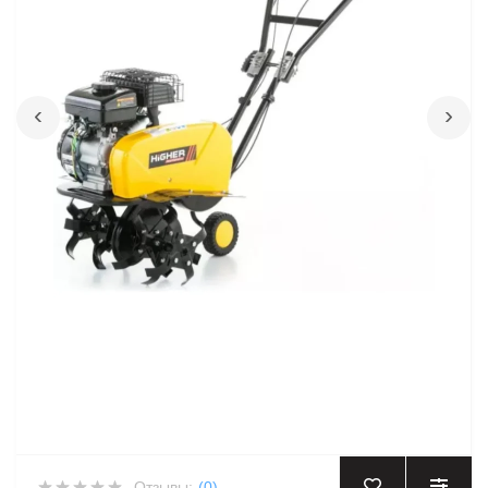
‹
›
Отзывы:
(0)