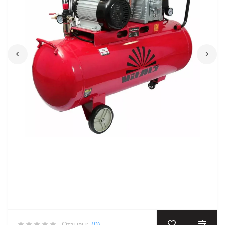
‹
›
Отзывы:
(0)