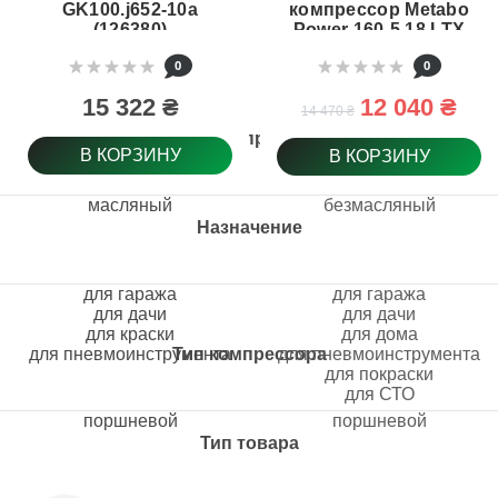
GK100.j652-10a
компрессор Metabo
(126380)
Power 160-5 18 LTX
BL OF, 120 л/мин, без
0
0
аккума. (601521850)
15 322 ₴
12 040 ₴
14 470 ₴
Вид компрессора
В КОРЗИНУ
В КОРЗИНУ
масляный
безмасляный
Назначение
для гаража
для гаража
для дачи
для дачи
для краски
для дома
для пневмоинструмента
Тип компрессора
для пневмоинструмента
для покраски
для СТО
поршневой
поршневой
Тип товара