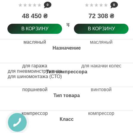
масляный 680л/хв
0
0
5,5кВт 8бар 380В
(27293)
48 450 ₴
72 308 ₴
Вид компрессора
В КОРЗИНУ
В КОРЗИНУ
масляный
масляный
Назначение
для гаража
для накачки колес
для пневмоинструмента
Тип компрессора
для шиномонтажа (СТО)
поршневой
винтовой
Тип товара
компрессор
компрессор
Класс