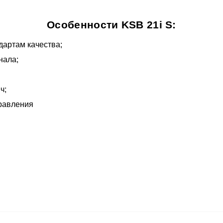
Особенности KSB 21i S:
дартам качества;
нала;
ч;
правления