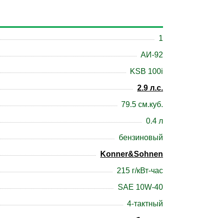
1
АИ-92
KSB 100i
2.9 л.с.
79.5 см.куб.
0.4 л
бензиновый
Konner&Sohnen
215 г/кВт-час
SAE 10W-40
4-тактный