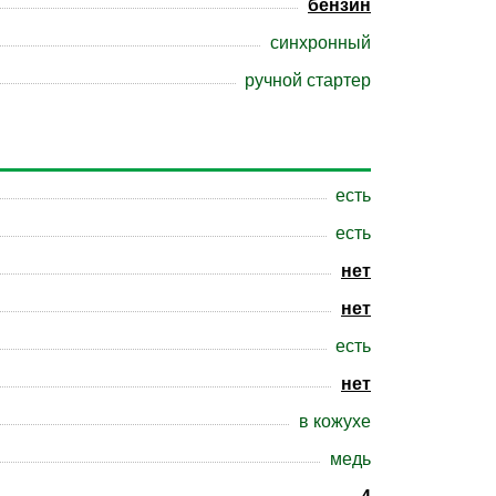
бензин
синхронный
ручной стартер
есть
есть
нет
нет
есть
нет
в кожухе
медь