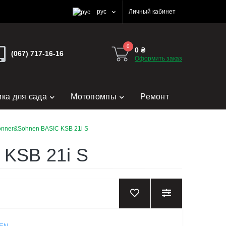
рус
Личный кабинет
0
0 ₴
(067) 717-16-16
Оформить заказ
ика для сада
Мотопомпы
Ремонт
nner&Sohnen BASIC KSB 21i S
 KSB 21i S