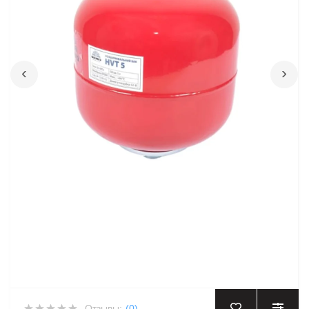
‹
›
Отзывы:
(0)