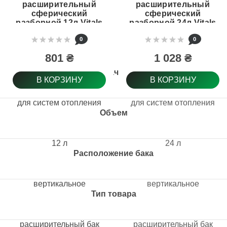
расширительный
расширительный
сферический
сферический
разборной 12л Vitals
разборной 24л Vitals
aqua HVT 12
aqua HVT 24
0
0
801 ₴
1 028 ₴
Назначение
В КОРЗИНУ
В КОРЗИНУ
для систем отопления
для систем отопления
Объем
12 л
24 л
Расположение бака
вертикальное
вертикальное
Тип товара
расширительный бак
расширительный бак