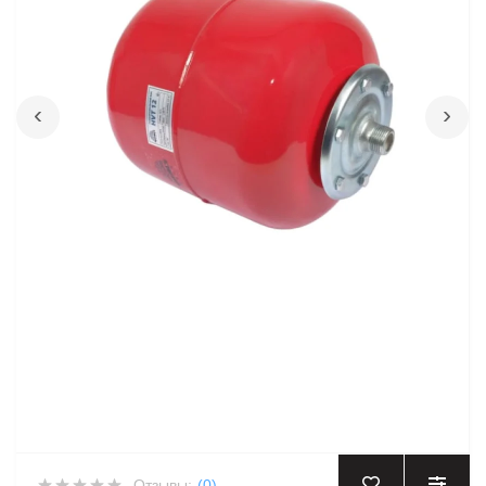
‹
›
Отзывы:
(0)