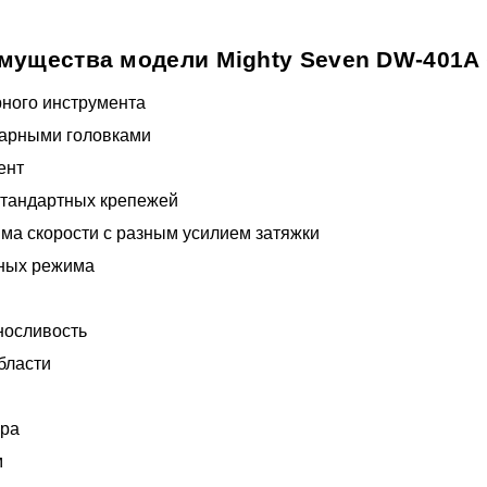
мущества модели Mighty Seven DW-401A 
ного инструмента
ударными головками
ент
стандартных крепежей
ежима скорости с разным усилием затяжки
арных режима
носливость
бласти
ора
м