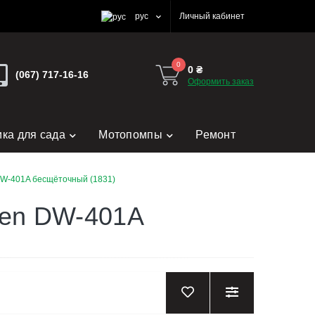
рус
Личный кабинет
0
0 ₴
(067) 717-16-16
Оформить заказ
ика для сада
Мотопомпы
Ремонт
DW-401A бесщёточный (1831)
ven DW-401A