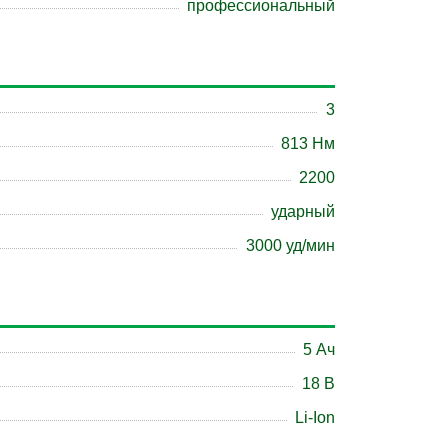
профессиональный
3
813 Нм
2200
ударный
3000 уд/мин
5 Ач
18 B
Li-Ion