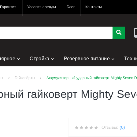
Гарантия
Условия аренды
Блог
Контакты
лярное
Стройка
Резервное питание
Техн
нт
Гайковёрты
Аккумуляторный ударный гайковерт Mighty Seven 
рный гайковерт Mighty Se
Отзывы:
(0)