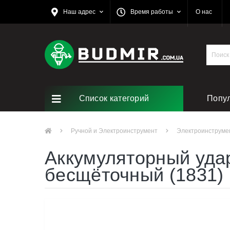
Наш адрес
Время работы
О нас
Список категорий
Попу
Ручной и Электроинструмент
Электроинструме
Аккумуляторный уда
бесщёточный (1831)