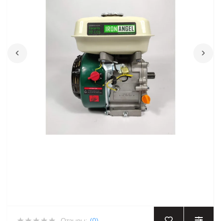
‹
›
Отзывы:
(0)